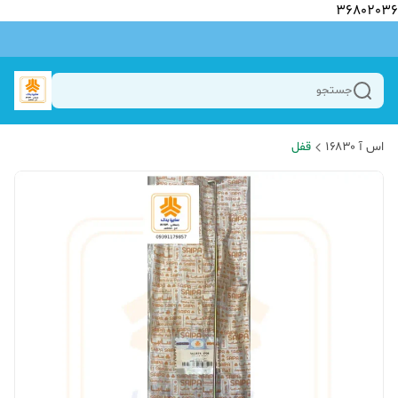
36802036
جستجو
اس آ ۱۶۸۳۰
قفل