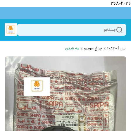
36802036
جستجو
اس آ ۱۶۸۳۰
چراغ خودرو
مه شکن