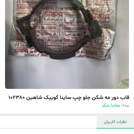
قاب دور مه شکن جلو چپ ساینا کوییک شاهین 102380‎
برند:
سایپا یدک
نظرات کاربران