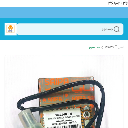
36802036
جستجو
اس آ ۱۶۸۳۰
سنسور