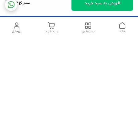
3,216,000
افزودن به سبد خرید
خانه
دسته‌بندی
سبد خرید
پروفایل
دسترسی سریع
تماس با ما
شکایات
سیاست حریم خصوصی
قوانین و مقررات
در صورت مشکل در خرید میتوانید با شماره های زیر ارتباط برقرار کنید