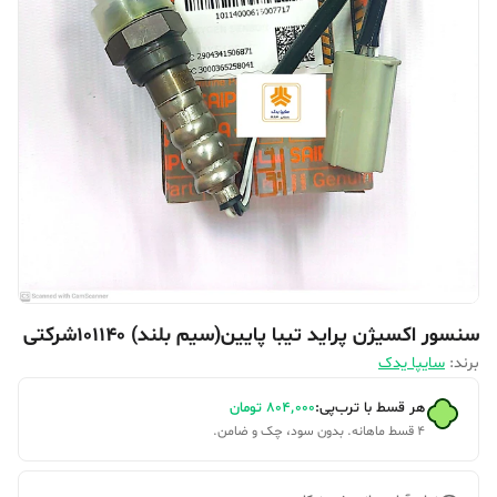
سنسور اکسیژن پراید تیبا پایین(سیم بلند) 101140شرکتی
برند:
سایپا یدک
هر قسط با ترب‌پی:
۸۰۴٬۰۰۰
تومان
۴ قسط ماهانه. بدون سود، چک و ضامن.