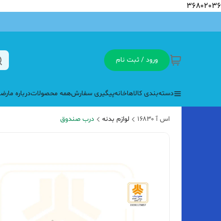
36802036
ورود / ثبت نام
دسته‌بندی کالاها
خانه
پیگیری سفارش
همه محصولات
درباره ما
رضا
اس آ ۱۶۸۳۰
لوازم بدنه
درب صندوق