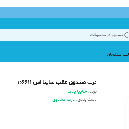
جستجو در محصولات
یت مشتریان
درب صندوق عقب ساینا اس 106611
برند:
سایپا یدک
دسته‌بندی
:
درب صندوق